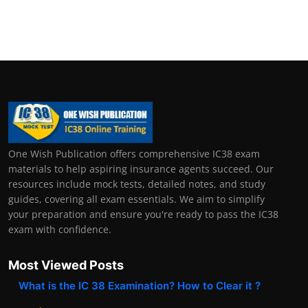
One Wish Publication offers comprehensive IC38 exam
materials to help aspiring insurance agents succeed. Our
resources include mock tests, detailed notes, and study
guides, covering all exam essentials. We aim to simplify
your preparation and ensure you're ready to pass the IC38
exam with confidence.
Most Viewed Posts
What is the IC 38 Examination? How to Clear it ?