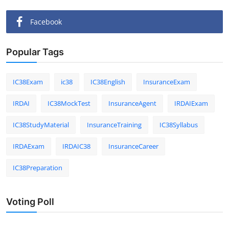
Facebook
Popular Tags
IC38Exam
ic38
IC38English
InsuranceExam
IRDAI
IC38MockTest
InsuranceAgent
IRDAIExam
IC38StudyMaterial
InsuranceTraining
IC38Syllabus
IRDAExam
IRDAIC38
InsuranceCareer
IC38Preparation
Voting Poll