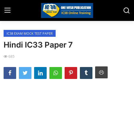
IC38 EXAM MOCK TEST PAPER
Home
Hindi IC33 Paper 7
Job Opening
685
Website for Agent Recruitment
IC38 Papers
LIC Exams
III Exam Mock Test
Insurance Agent Support
LIC Information